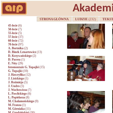
Akademi
STRONA GŁÓWNA
LUDZIE
(232)
TEKS
45-lecie
(6)
50-lecie
(7)
55-lecie
(5)
57-lecie
(37)
60-lecie
(72)
70-lecie
(97)
A. Bortnika
(2)
D. Binek Lenartowicz
(13)
D. Krzywańskiego
(2)
D. Pacera
(1)
E. Nity
(29)
fotomontaże G. Tupajki
(15)
G. Tupajki
(10)
J. Hawrylika
(12)
J. Lisickiego
(1)
J. Roźmieja
(5)
J. Undro
(5)
J. Wachowicza
(7)
L. Pawlickiego
(6)
L. Popielarza
(8)
M. Chalamońskiego
(9)
M. Franza
(1)
M. Górniaka
(11)
M. Grodzińskiej
(30)