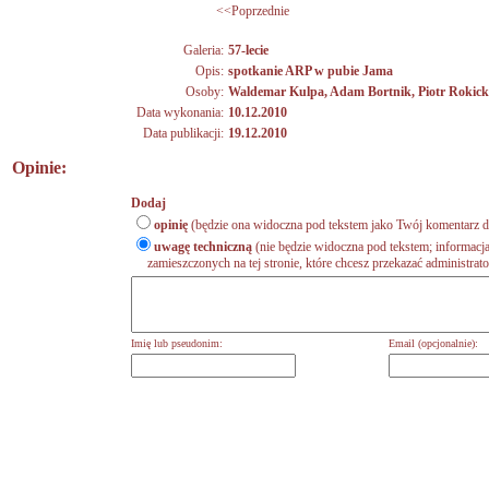
<<Poprzednie
Galeria:
57-lecie
Opis:
spotkanie ARP w pubie Jama
Osoby:
Waldemar Kulpa
,
Adam Bortnik
,
Piotr Rokick
Data wykonania:
10.12.2010
Data publikacji:
19.12.2010
Opinie:
Dodaj
opinię
(będzie ona widoczna pod tekstem jako Twój komentarz do
uwagę techniczną
(nie będzie widoczna pod tekstem; informacja
zamieszczonych na tej stronie, które chcesz przekazać administrat
Imię lub pseudonim:
Email (opcjonalnie):