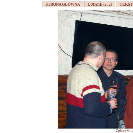
STRONA GŁÓWNA
LUDZIE
(232)
TEKS
Zobacz w du