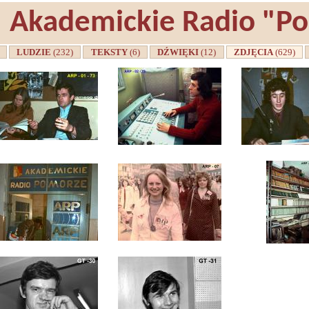
Akademickie Radio "P
A
LUDZIE
(232)
TEKSTY
(6)
DŹWIĘKI
(12)
ZDJĘCIA
(629)