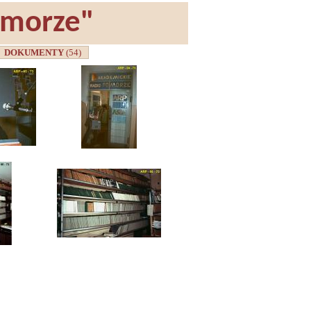
omorze"
DOKUMENTY
(54)