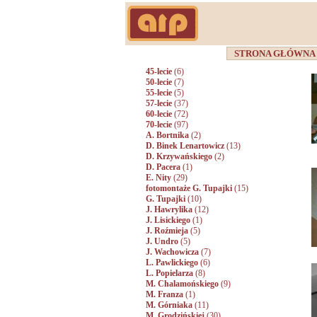
STRONA GŁÓWN
45-lecie
(6)
50-lecie
(7)
55-lecie
(5)
57-lecie
(37)
60-lecie
(72)
70-lecie
(97)
A. Bortnika
(2)
D. Binek Lenartowicz
(13)
D. Krzywańskiego
(2)
D. Pacera
(1)
E. Nity
(29)
fotomontaże G. Tupajki
(15)
G. Tupajki
(10)
J. Hawrylika
(12)
J. Lisickiego
(1)
J. Roźmieja
(5)
J. Undro
(5)
J. Wachowicza
(7)
L. Pawlickiego
(6)
L. Popielarza
(8)
M. Chalamońskiego
(9)
M. Franza
(1)
M. Górniaka
(11)
M. Grodzińskiej
(30)