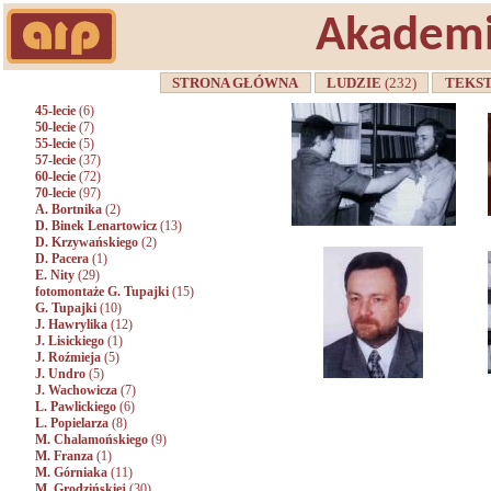
Akademi
STRONA GŁÓWNA
LUDZIE
(232)
TEKS
45-lecie
(6)
50-lecie
(7)
55-lecie
(5)
57-lecie
(37)
60-lecie
(72)
70-lecie
(97)
A. Bortnika
(2)
D. Binek Lenartowicz
(13)
D. Krzywańskiego
(2)
D. Pacera
(1)
E. Nity
(29)
fotomontaże G. Tupajki
(15)
G. Tupajki
(10)
J. Hawrylika
(12)
J. Lisickiego
(1)
J. Roźmieja
(5)
J. Undro
(5)
J. Wachowicza
(7)
L. Pawlickiego
(6)
L. Popielarza
(8)
M. Chalamońskiego
(9)
M. Franza
(1)
M. Górniaka
(11)
M. Grodzińskiej
(30)