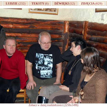
A
LUDZIE
(232)
TEKSTY
(6)
DŹWIĘKI
(12)
ZDJĘCIA
(629)
Zobacz w dużej rozdzielczości (2256x1496)