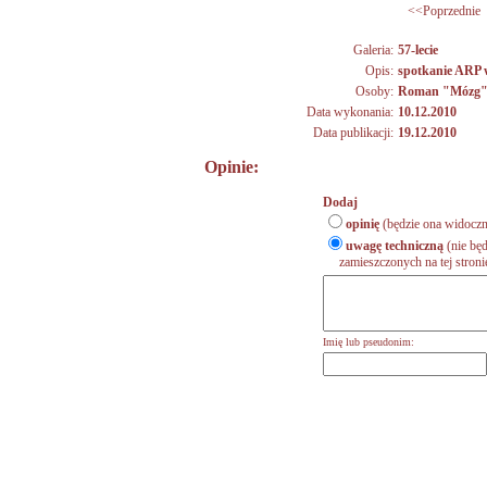
<<Poprzednie
Galeria:
57-lecie
Opis:
spotkanie ARP 
Osoby:
Roman "Mózg"
Data wykonania:
10.12.2010
Data publikacji:
19.12.2010
Opinie:
Dodaj
opinię
(będzie ona widoczn
uwagę techniczną
(nie będ
zamieszczonych na tej stronie,
Imię lub pseudonim: