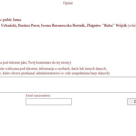
Opinie
w pubie Jama
 Urbański
,
Dariusz Pacer
,
Iwona Baranowska Bortnik
,
Zbigniew "Buba" Wójcik
(właś
a pod tekstem jako Twój komentarz do tej strony)
zie widoczna pod tekstem; informacja o osobach, dacie lub innych danych,
 które chcesz przekazać administratorowi w celu uzupełnienia bazy danych)
Email (opcjonalnie):