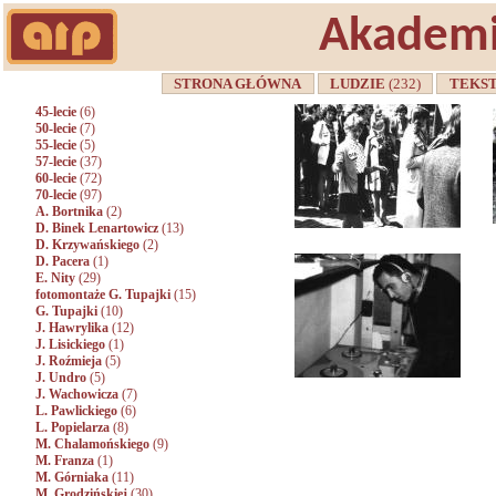
Akademi
STRONA GŁÓWNA
LUDZIE
(232)
TEKS
45-lecie
(6)
50-lecie
(7)
55-lecie
(5)
57-lecie
(37)
60-lecie
(72)
70-lecie
(97)
A. Bortnika
(2)
D. Binek Lenartowicz
(13)
D. Krzywańskiego
(2)
D. Pacera
(1)
E. Nity
(29)
fotomontaże G. Tupajki
(15)
G. Tupajki
(10)
J. Hawrylika
(12)
J. Lisickiego
(1)
J. Roźmieja
(5)
J. Undro
(5)
J. Wachowicza
(7)
L. Pawlickiego
(6)
L. Popielarza
(8)
M. Chalamońskiego
(9)
M. Franza
(1)
M. Górniaka
(11)
M. Grodzińskiej
(30)