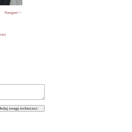
Następne>>
ęciu)