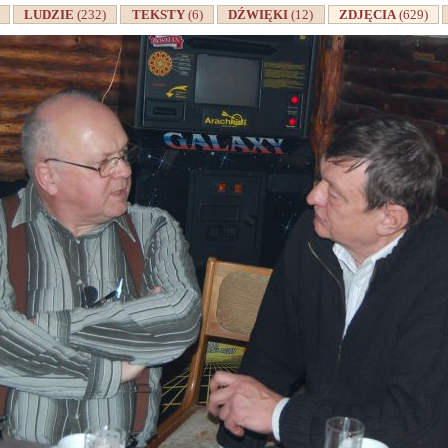
A
LUDZIE
(232)
TEKSTY
(6)
DŹWIĘKI
(12)
ZDJĘCIA
(629)