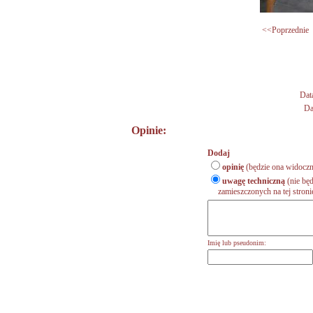
<<Poprzednie
Dat
Da
Opinie:
Dodaj
opinię
(będzie ona widoczn
uwagę techniczną
(nie będ
zamieszczonych na tej stronie,
Imię lub pseudonim: