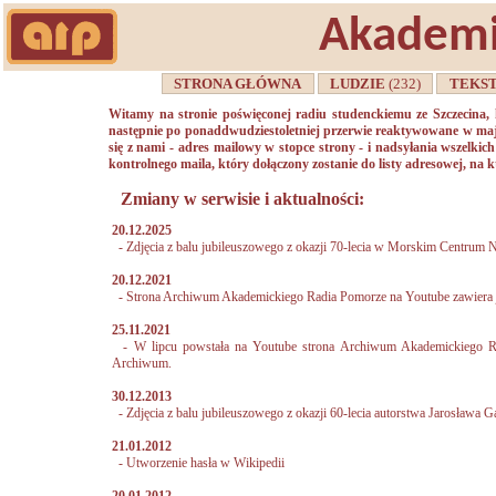
Akademi
STRONA GŁÓWNA
LUDZIE
(232)
TEKS
Witamy na stronie poświęconej radiu studenckiemu ze Szczecina, k
następnie po ponaddwudziestoletniej przerwie reaktywowane w maj
się z nami - adres mailowy w stopce strony - i nadsyłania wszelki
kontrolnego maila, który dołączony zostanie do listy adresowej, na k
Zmiany w serwisie i aktualności:
20.12.2025
-
Zdjęcia z balu jubileuszowego z okazji 70-lecia w Morskim Centrum N
20.12.2021
-
Strona Archiwum Akademickiego Radia Pomorze na Youtube zawiera j
25.11.2021
-
W lipcu powstała na Youtube strona Archiwum Akademickiego Ra
Archiwum.
30.12.2013
-
Zdjęcia z balu jubileuszowego z okazji 60-lecia autorstwa Jarosława 
21.01.2012
-
Utworzenie hasła w Wikipedii