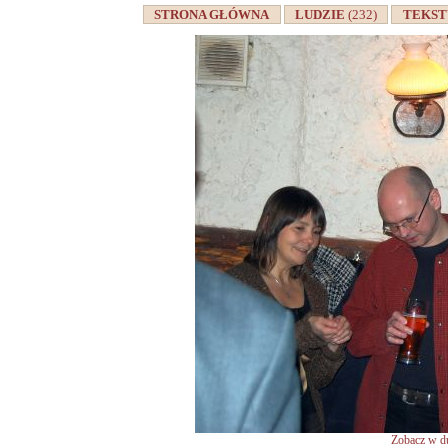
STRONA GŁÓWNA
LUDZIE
(232)
TEKS
Zobacz w du