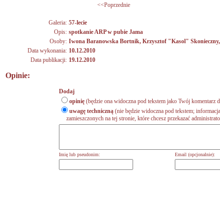
<<Poprzednie
Galeria:
57-lecie
Opis:
spotkanie ARP w pubie Jama
Osoby:
Iwona Baranowska Bortnik
,
Krzysztof "Kasol" Skonieczny
Data wykonania:
10.12.2010
Data publikacji:
19.12.2010
Opinie:
Dodaj
opinię
(będzie ona widoczna pod tekstem jako Twój komentarz do
uwagę techniczną
(nie będzie widoczna pod tekstem; informacja
zamieszczonych na tej stronie, które chcesz przekazać administrat
Imię lub pseudonim:
Email (opcjonalnie):