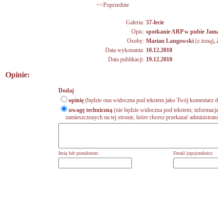
<<Poprzednie
Galeria:
57-lecie
Opis:
spotkanie ARP w pubie Jam
Osoby:
Marian Langowski
(z żoną)
,
Data wykonania:
10.12.2010
Data publikacji:
19.12.2010
Opinie:
Dodaj
opinię
(będzie ona widoczna pod tekstem jako Twój komentarz do
uwagę techniczną
(nie będzie widoczna pod tekstem; informacja
zamieszczonych na tej stronie, które chcesz przekazać administrat
Imię lub pseudonim:
Email (opcjonalnie):