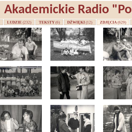
Akademickie Radio "P
A
LUDZIE
(232)
TEKSTY
(6)
DŹWIĘKI
(12)
ZDJĘCIA
(629)