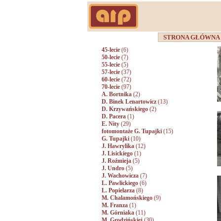
STRONA GŁÓWN
45-lecie
(6)
50-lecie
(7)
55-lecie
(5)
57-lecie
(37)
60-lecie
(72)
70-lecie
(97)
A. Bortnika
(2)
D. Binek Lenartowicz
(13)
D. Krzywańskiego
(2)
D. Pacera
(1)
E. Nity
(29)
fotomontaże G. Tupajki
(15)
G. Tupajki
(10)
J. Hawrylika
(12)
J. Lisickiego
(1)
J. Roźmieja
(5)
J. Undro
(5)
J. Wachowicza
(7)
L. Pawlickiego
(6)
L. Popielarza
(8)
M. Chalamońskiego
(9)
M. Franza
(1)
M. Górniaka
(11)
M. Grodzińskiej
(30)