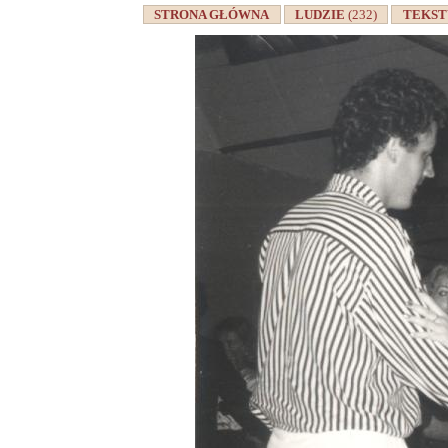
STRONA GŁÓWNA
LUDZIE
(232)
TEKS