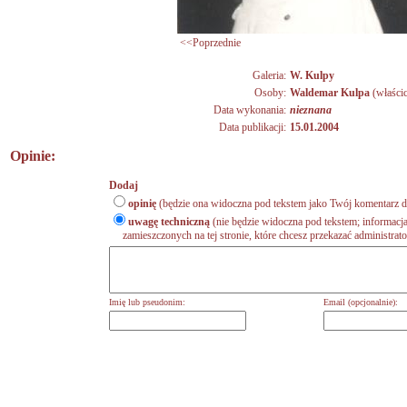
<<Poprzednie
Galeria:
W. Kulpy
Osoby:
Waldemar Kulpa
(właścic
Data wykonania:
nieznana
Data publikacji:
15.01.2004
Opinie:
Dodaj
opinię
(będzie ona widoczna pod tekstem jako Twój komentarz do
uwagę techniczną
(nie będzie widoczna pod tekstem; informacja
zamieszczonych na tej stronie, które chcesz przekazać administrat
Imię lub pseudonim:
Email (opcjonalnie):