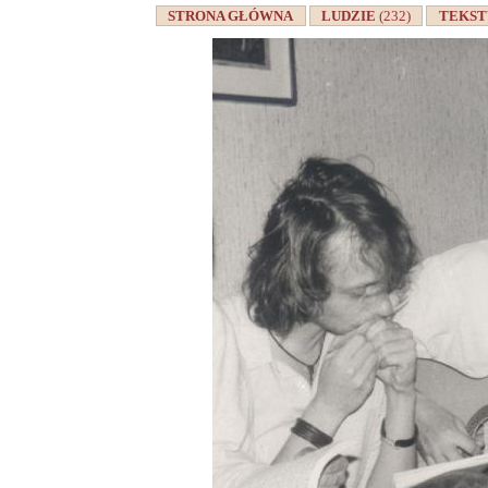
STRONA GŁÓWNA
LUDZIE
(232)
TEKS