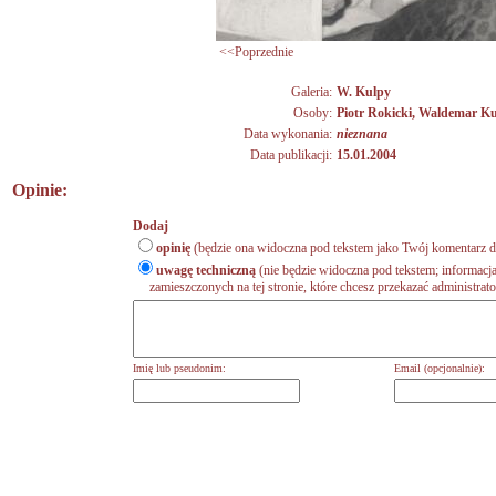
<<Poprzednie
Galeria:
W. Kulpy
Osoby:
Piotr Rokicki
,
Waldemar Ku
Data wykonania:
nieznana
Data publikacji:
15.01.2004
Opinie:
Dodaj
opinię
(będzie ona widoczna pod tekstem jako Twój komentarz do
uwagę techniczną
(nie będzie widoczna pod tekstem; informacja
zamieszczonych na tej stronie, które chcesz przekazać administrat
Imię lub pseudonim:
Email (opcjonalnie):