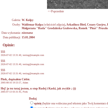
<<Poprzednie
Galeria:
W. Kulpy
Osoby:
Waldemar Kulpa
(właściciel zdjęcia)
,
Arkadiusz Bitel
,
Cezary Gurjew
,
Małgorzata "Ruda" Grodzińska Grabowska
,
Romek "Pituś" Pruszk
Data wykonania:
nieznana
Data publikacji:
15.01.2004
Opinie:
555
2026-07-02 13:31:40,
testing@example.com
555
2026-07-02 13:31:40,
testing@example.com
555
2026-07-02 13:31:40,
testing@example.com
Pitek, dopisałem Ciebie.
2005-08-16 19:53:57, Adam
Hej! ja tez tutaj jestem, u stop Rudej i Kaski, jak zwykle ;-)))
2005-07-13 03:31:45, Pitek
Dodaj
opinię
(będzie ona widoczna pod tekstem jako Twój komentarz do