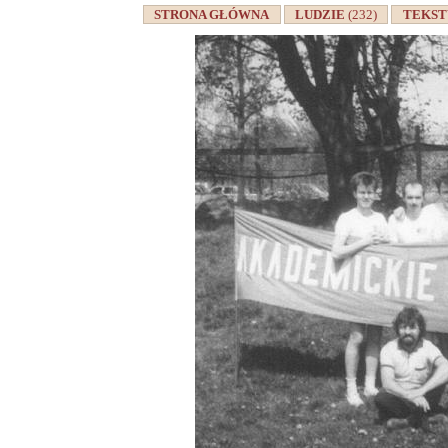
STRONA GŁÓWNA
LUDZIE
(232)
TEKS