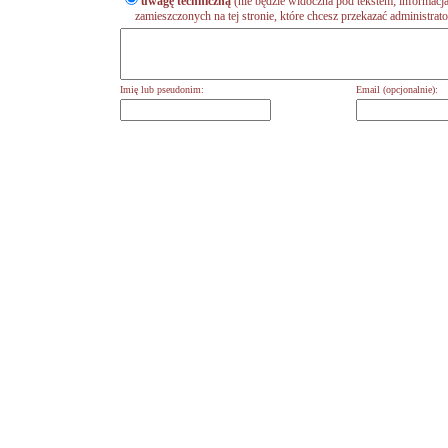
uwagę techniczną
(nie będzie widoczna pod tekstem; informacja
zamieszczonych na tej stronie, które chcesz przekazać administrat
Imię lub pseudonim:
Email (opcjonalnie):