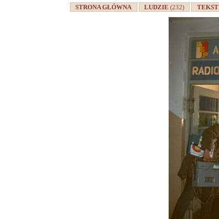
STRONA GŁÓWNA
LUDZIE
(232)
TEKS