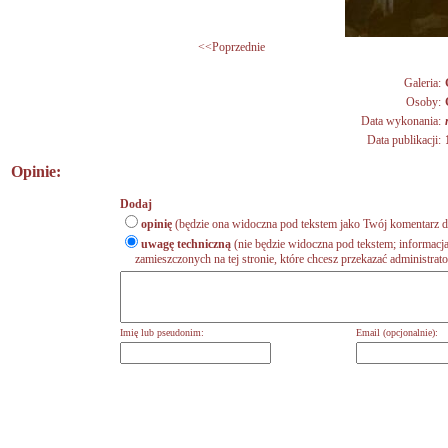
<<Poprzednie
Galeria:
Osoby:
Data wykonania:
Data publikacji:
Opinie:
Dodaj
opinię
(będzie ona widoczna pod tekstem jako Twój komentarz do
uwagę techniczną
(nie będzie widoczna pod tekstem; informacja
zamieszczonych na tej stronie, które chcesz przekazać administrat
Imię lub pseudonim:
Email (opcjonalnie):