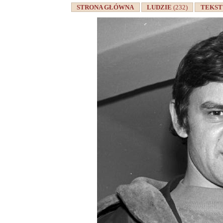
STRONA GŁÓWNA
LUDZIE
(232)
TEKS