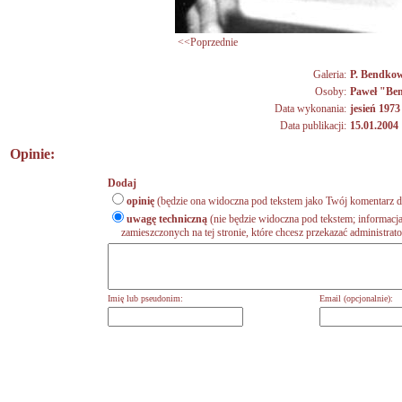
<<Poprzednie
Galeria:
P. Bendko
Osoby:
Paweł "Be
Data wykonania:
jesień 1973
Data publikacji:
15.01.2004
Opinie:
Dodaj
opinię
(będzie ona widoczna pod tekstem jako Twój komentarz do
uwagę techniczną
(nie będzie widoczna pod tekstem; informacja
zamieszczonych na tej stronie, które chcesz przekazać administrat
Imię lub pseudonim:
Email (opcjonalnie):