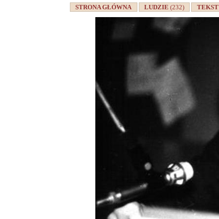
STRONA GŁÓWNA
LUDZIE
(232)
TEKS