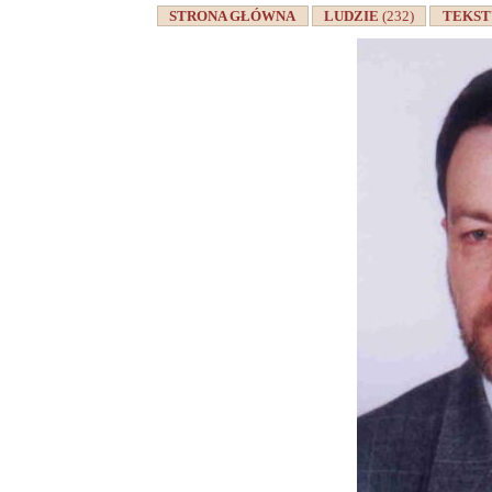
STRONA GŁÓWNA
LUDZIE
(232)
TEKS