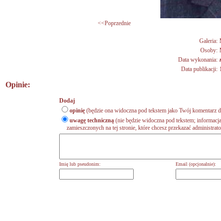
<<Poprzednie
Galeria:
Osoby:
Data wykonania:
Data publikacji:
Opinie:
Dodaj
opinię
(będzie ona widoczna pod tekstem jako Twój komentarz do
uwagę techniczną
(nie będzie widoczna pod tekstem; informacja
zamieszczonych na tej stronie, które chcesz przekazać administrat
Imię lub pseudonim:
Email (opcjonalnie):