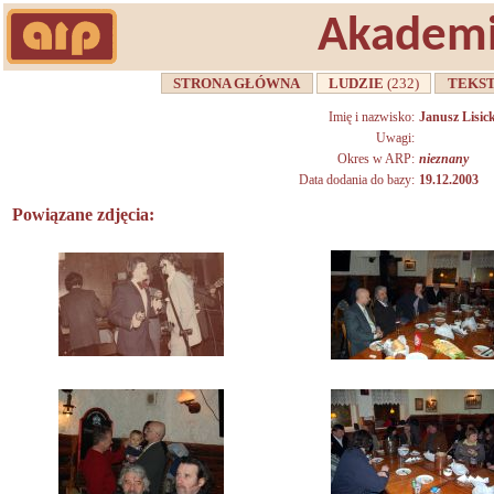
Akademi
STRONA GŁÓWNA
LUDZIE
(232)
TEKS
Imię i nazwisko:
Janusz Lisick
Uwagi:
Okres w ARP:
nieznany
Data dodania do bazy:
19.12.2003
Powiązane zdjęcia: