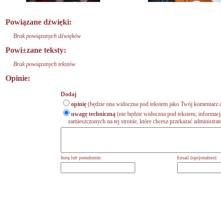
Powiązane dźwięki:
Brak powiązanych dźwięków
Powi±zane teksty:
Brak powiązanych tekstów
Opinie:
Dodaj
opinię
(będzie ona widoczna pod tekstem jako Twój komentarz d
uwagę techniczną
(nie będzie widoczna pod tekstem; informacj
zamieszczonych na tej stronie, które chcesz przekazać administrat
Imię lub pseudonim:
Email (opcjonalnie):