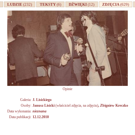
A
LUDZIE
(232)
TEKSTY
(6)
DŹWIĘKI
(12)
ZDJĘCIA
(629)
Opinie
Galeria:
J. Lisickiego
Osoby:
Janusz Lisicki
(właściciel zdjęcia, na zdjęciu)
,
Zbigniew Kreczko
Data wykonania:
nieznana
Data publikacji:
12.12.2010