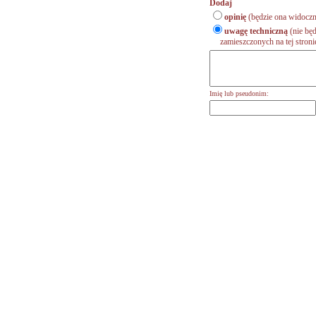
Dodaj
opinię
(będzie ona widoczn
uwagę techniczną
(nie będ
zamieszczonych na tej stronie,
Imię lub pseudonim: