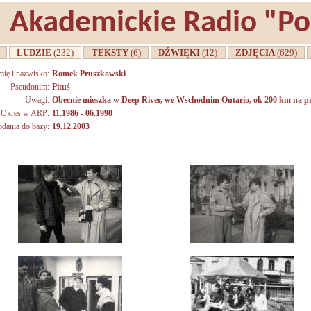
Akademickie Radio "P
A
LUDZIE
(232)
TEKSTY
(6)
DŹWIĘKI
(12)
ZDJĘCIA
(629)
mię i nazwisko:
Romek Pruszkowski
Pseudonim:
Pituś
Uwagi:
Obecnie mieszka w Deep River, we Wschodnim Ontario, ok 200 km na pn
Okres w ARP:
11.1986 - 06.1990
odania do bazy:
19.12.2003