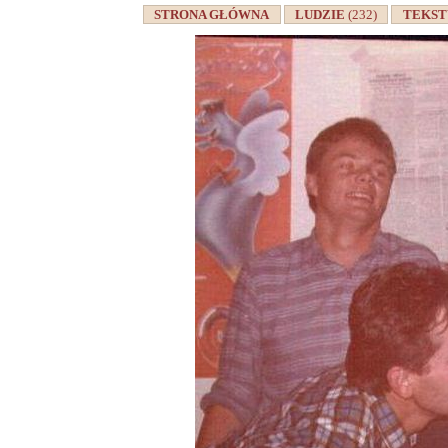
STRONA GŁÓWNA
LUDZIE
(232)
TEKS