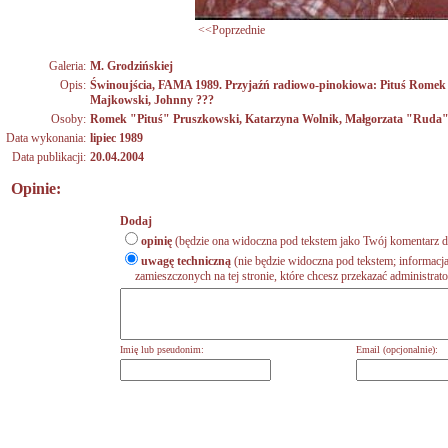
<<Poprzednie
Galeria:
M. Grodzińskiej
Opis:
Świnoujścia, FAMA 1989. Przyjaźń radiowo-pinokiowa: Pituś Romek 
Majkowski, Johnny ???
Osoby:
Romek "Pituś" Pruszkowski
,
Katarzyna Wolnik
,
Małgorzata "Ruda"
Data wykonania:
lipiec 1989
Data publikacji:
20.04.2004
Opinie:
Dodaj
opinię
(będzie ona widoczna pod tekstem jako Twój komentarz do
uwagę techniczną
(nie będzie widoczna pod tekstem; informacja
zamieszczonych na tej stronie, które chcesz przekazać administrat
Imię lub pseudonim:
Email (opcjonalnie):