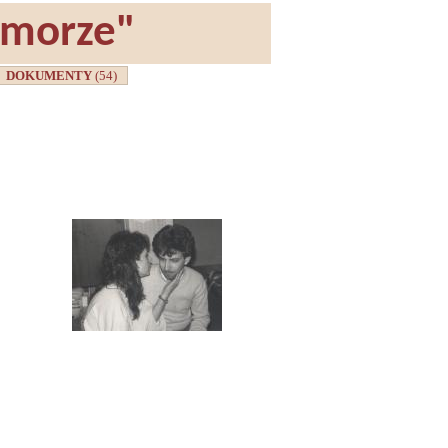
omorze"
DOKUMENTY
(54)