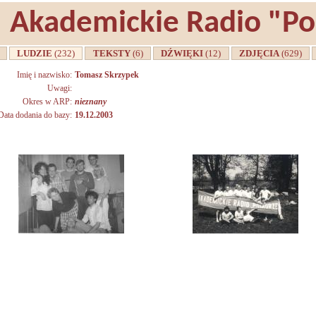
Akademickie Radio "P
A
LUDZIE
(232)
TEKSTY
(6)
DŹWIĘKI
(12)
ZDJĘCIA
(629)
Imię i nazwisko:
Tomasz Skrzypek
Uwagi:
Okres w ARP:
nieznany
Data dodania do bazy:
19.12.2003