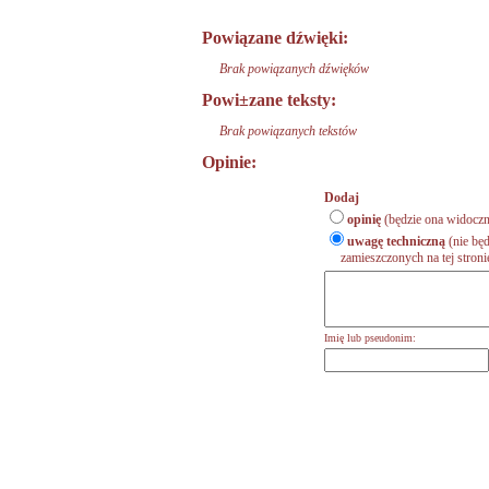
Powiązane dźwięki:
Brak powiązanych dźwięków
Powi±zane teksty:
Brak powiązanych tekstów
Opinie:
Dodaj
opinię
(będzie ona widoczn
uwagę techniczną
(nie będ
zamieszczonych na tej stronie,
Imię lub pseudonim: