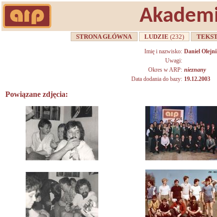
Akademi
STRONA GŁÓWNA
LUDZIE
(232)
TEKS
Imię i nazwisko:
Daniel Olejn
Uwagi:
Okres w ARP:
nieznany
Data dodania do bazy:
19.12.2003
Powiązane zdjęcia: