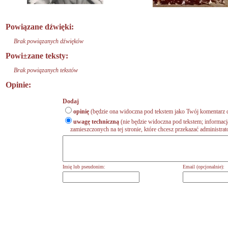
Powiązane dźwięki:
Brak powiązanych dźwięków
Powi±zane teksty:
Brak powiązanych tekstów
Opinie:
Dodaj
opinię
(będzie ona widoczna pod tekstem jako Twój komentarz d
uwagę techniczną
(nie będzie widoczna pod tekstem; informacj
zamieszczonych na tej stronie, które chcesz przekazać administrat
Imię lub pseudonim:
Email (opcjonalnie):