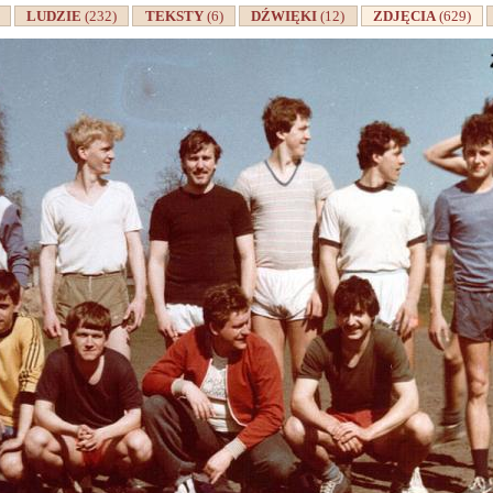
A
LUDZIE
(232)
TEKSTY
(6)
DŹWIĘKI
(12)
ZDJĘCIA
(629)