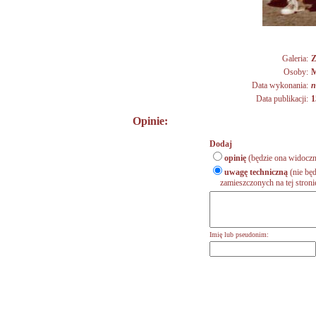
Galeria:
Z
Osoby:
M
Data wykonania:
n
Data publikacji:
1
Opinie:
Dodaj
opinię
(będzie ona widoczn
uwagę techniczną
(nie będ
zamieszczonych na tej stronie,
Imię lub pseudonim: