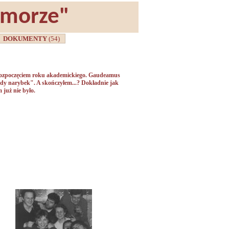
omorze"
DOKUMENTY
(54)
d rozpoczęciem roku akademickiego. Gaudeamus
ody narybek". A skończyłem...? Dokładnie jak
 już nie było.