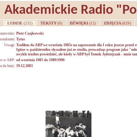
Akademickie Radio "P
A
LUDZIE
(232)
TEKSTY
(6)
DŹWIĘKI
(12)
ZDJĘCIA
(629)
i nazwisko:
Piotr Czajkowski
seudonim:
Tytus
Uwagi:
Trafiłem do ARP we wrześniu 1985r na zaproszenie dla I roku jeszcze prze
Igitur w październiku słyszałem już ze studia, prowadząc program jako "mł
zwykle trudno powiedzieć, ale kiedy w ARP był Tomek Jędrzejczak - mnie tam
es w ARP:
od września 1985 do 1989/1990
a do bazy:
19.12.2003