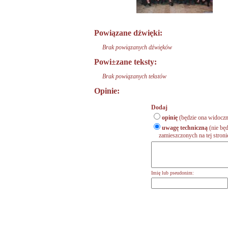
Powiązane dźwięki:
Brak powiązanych dźwięków
Powi±zane teksty:
Brak powiązanych tekstów
Opinie:
Dodaj
opinię
(będzie ona widoczn
uwagę techniczną
(nie będ
zamieszczonych na tej stronie,
Imię lub pseudonim: