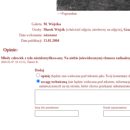
<<Poprzednie
Galeria:
M. Wójcika
Osoby:
Marek Wójcik
(właściciel zdjęcia, nieobecny na zdjęciu)
,
Gra
Data wykonania:
nieznana
Data publikacji:
15.01.2004
Opinie:
Młody człowiek z tyłu niezidentyfikowany. Na niebie (niewidocznym) chmura radioakt
2005-01-07 16:13:52,
Daniel B.
Dodaj
opinię
(będzie ona widoczna pod tekstem jako Twój komentarz do
uwagę techniczną
(nie będzie widoczna pod tekstem; informacja
zamieszczonych na tej stronie, które chcesz przekazać administrat
Imię lub pseudonim:
Email (opcjonalnie):