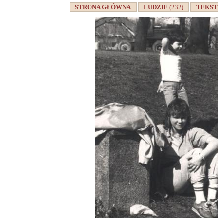
STRONA GŁÓWNA
LUDZIE
(232)
TEKS