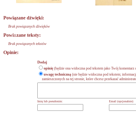
Powiązane dźwięki:
Brak powiązanych dźwięków
Powi±zane teksty:
Brak powiązanych tekstów
Opinie:
Dodaj
opinię
(będzie ona widoczna pod tekstem jako Twój komentarz d
uwagę techniczną
(nie będzie widoczna pod tekstem; informacj
zamieszczonych na tej stronie, które chcesz przekazać administrat
Imię lub pseudonim:
Email (opcjonalnie):