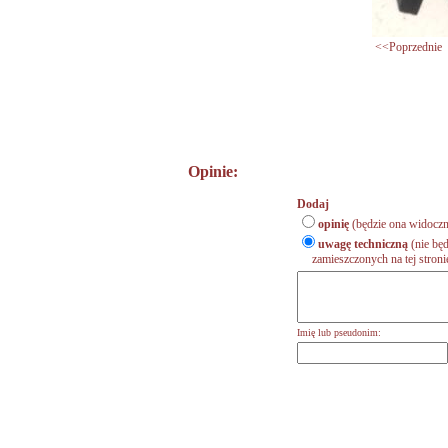
<<Poprzednie
Opinie:
Dodaj
opinię
(będzie ona widoczn
uwagę techniczną
(nie będ
zamieszczonych na tej stronie,
Imię lub pseudonim: