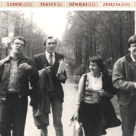
A
LUDZIE
(232)
TEKSTY
(6)
DŹWIĘKI
(12)
ZDJĘCIA
(629)