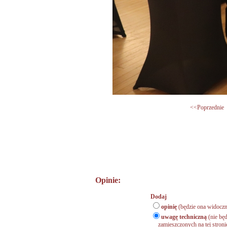
<<Poprzednie
Opinie:
Dodaj
opinię
(będzie ona widoczn
uwagę techniczną
(nie będ
zamieszczonych na tej stronie,