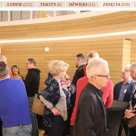
A
LUDZIE
(232)
TEKSTY
(6)
DŹWIĘKI
(12)
ZDJĘCIA
(629)