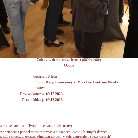
Zobacz w dużej rozdzielczości (6000x4000)
Opinie
Galeria:
70-lecie
Opis:
Bal jubileuszowy w Morskim Centrum Nauki
Osoby:
Data wykonania:
09.12.2023
Data publikacji:
09.12.2023
a pod tekstem jako Twój komentarz do tej strony)
zie widoczna pod tekstem; informacja o osobach, dacie lub innych danych,
 które chcesz przekazać administratorowi w celu uzupełnienia bazy danych)