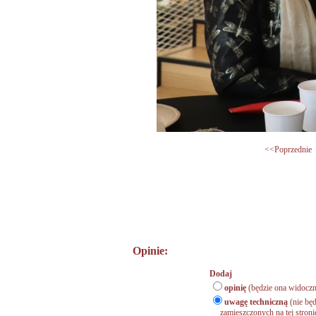
<<Poprzednie
Opinie:
Dodaj
opinię
(będzie ona widoczn
uwagę techniczną
(nie będ
zamieszczonych na tej stronie,