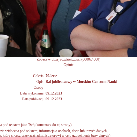
Zobacz w dużej rozdzielczości (6000x4000)
Opinie
Galeria:
70-lecie
Opis:
Bal jubileuszowy w Morskim Centrum Nauki
Osoby:
Data wykonania:
09.12.2023
Data publikacji:
09.12.2023
a pod tekstem jako Twój komentarz do tej strony)
zie widoczna pod tekstem; informacja o osobach, dacie lub innych danych,
 które chcesz przekazać administratorowi w celu uzupełnienia bazy danych)