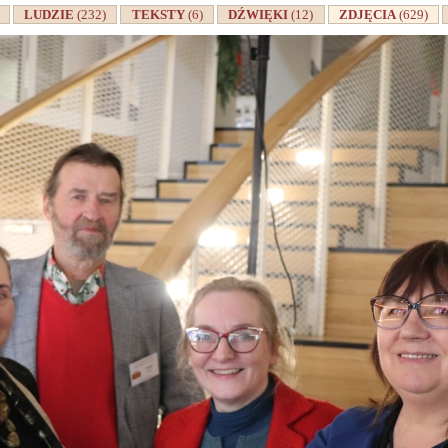
A
LUDZIE
(232)
TEKSTY
(6)
DŹWIĘKI
(12)
ZDJĘCIA
(629)