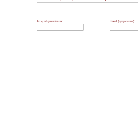
Imię lub pseudonim:
Email (opcjonalnie):