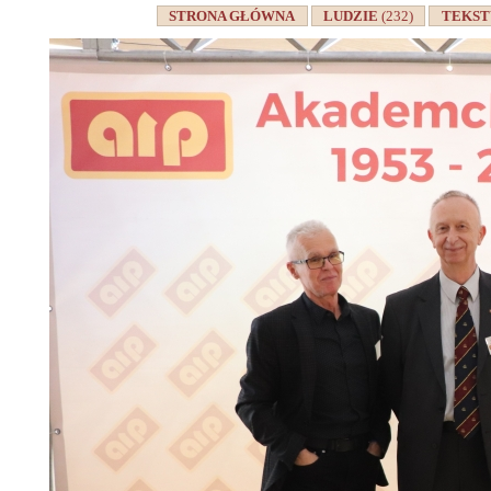
STRONA GŁÓWNA
LUDZIE
(232)
TEKS