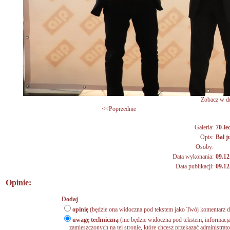
Zobacz w du
<<Poprzednie
Galeria:
70-lec
Opis:
Bal 
Osoby:
Data wykonania:
09.12
Data publikacji:
09.12
Opinie:
Dodaj
opinię
(będzie ona widoczna pod tekstem jako Twój komentarz do
uwagę techniczną
(nie będzie widoczna pod tekstem; informacja
zamieszczonych na tej stronie, które chcesz przekazać administrat