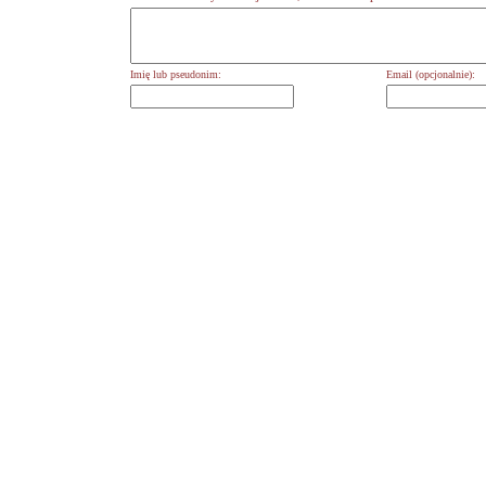
Imię lub pseudonim:
Email (opcjonalnie):