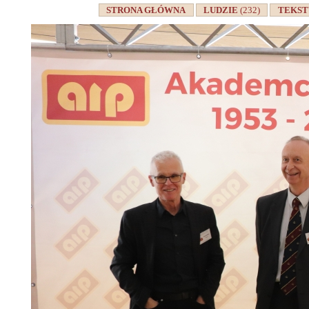
STRONA GŁÓWNA
LUDZIE
(232)
TEKS