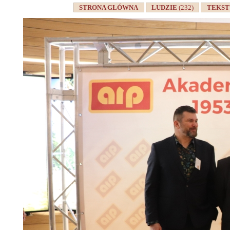
STRONA GŁÓWNA
LUDZIE
(232)
TEKS