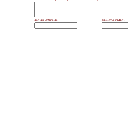
Imię lub pseudonim:
Email (opcjonalnie):