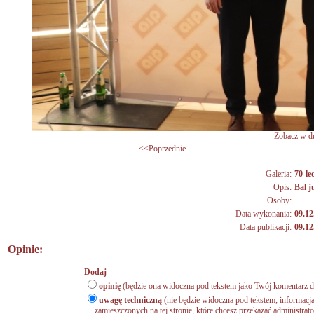
Zobacz w du
<<Poprzednie
Galeria:
70-lec
Opis:
Bal 
Osoby:
Data wykonania:
09.12
Data publikacji:
09.12
Opinie:
Dodaj
opinię
(będzie ona widoczna pod tekstem jako Twój komentarz do
uwagę techniczną
(nie będzie widoczna pod tekstem; informacja
zamieszczonych na tej stronie, które chcesz przekazać administrat