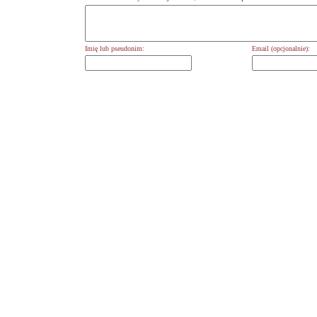
Imię lub pseudonim:
Email (opcjonalnie):