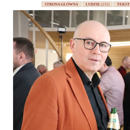
STRONA GŁÓWNA
LUDZIE
(232)
TEKS