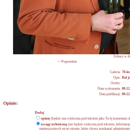
Zobacz w du
<<Poprzednie
Galeria:
70-lec
Opis:
Bal 
Osoby:
Data wykonania:
09.12
Data publikacji:
09.12
Opinie:
Dodaj
opinię
(będzie ona widoczna pod tekstem jako Twój komentarz do
uwagę techniczną
(nie będzie widoczna pod tekstem; informacja
zamieszczonych na tej stronie, które chcesz przekazać administrat