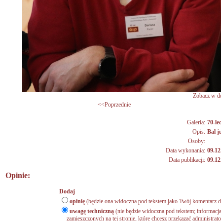
Zobacz w du
<<Poprzednie
Galeria:
70-lec
Opis:
Bal 
Osoby:
Data wykonania:
09.12
Data publikacji:
09.12
Opinie:
Dodaj
opinię
(będzie ona widoczna pod tekstem jako Twój komentarz do
uwagę techniczną
(nie będzie widoczna pod tekstem; informacja
zamieszczonych na tej stronie, które chcesz przekazać administrat