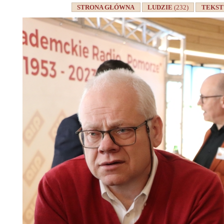
STRONA GŁÓWNA
LUDZIE
(232)
TEKS