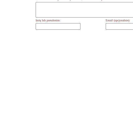
Imię lub pseudonim:
Email (opcjonalnie):