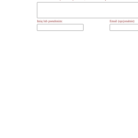
Imię lub pseudonim:
Email (opcjonalnie):