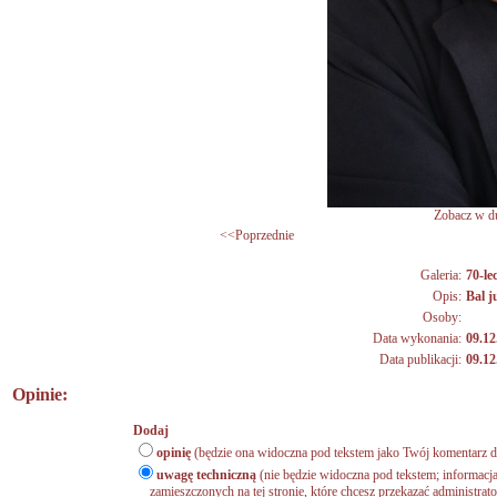
Zobacz w du
<<Poprzednie
Galeria:
70-lec
Opis:
Bal 
Osoby:
Data wykonania:
09.12
Data publikacji:
09.12
Opinie:
Dodaj
opinię
(będzie ona widoczna pod tekstem jako Twój komentarz do
uwagę techniczną
(nie będzie widoczna pod tekstem; informacja
zamieszczonych na tej stronie, które chcesz przekazać administrat