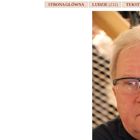
STRONA GŁÓWNA
LUDZIE
(232)
TEKS