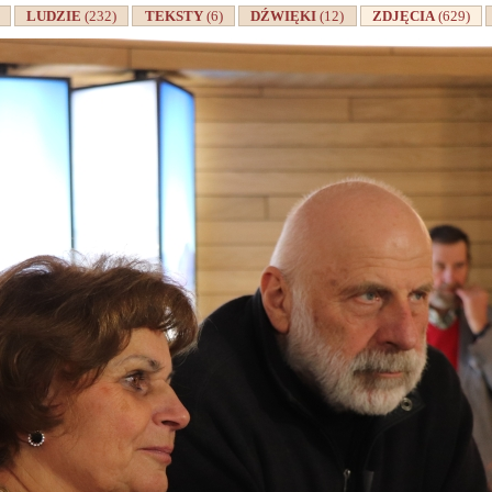
A
LUDZIE
(232)
TEKSTY
(6)
DŹWIĘKI
(12)
ZDJĘCIA
(629)