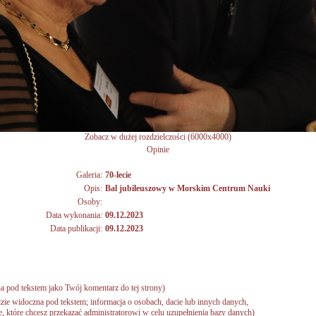
Zobacz w dużej rozdzielczości (6000x4000)
Opinie
Galeria:
70-lecie
Opis:
Bal jubileuszowy w Morskim Centrum Nauki
Osoby:
Data wykonania:
09.12.2023
Data publikacji:
09.12.2023
a pod tekstem jako Twój komentarz do tej strony)
zie widoczna pod tekstem; informacja o osobach, dacie lub innych danych,
 które chcesz przekazać administratorowi w celu uzupełnienia bazy danych)