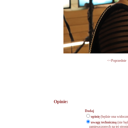
<<Poprzednie
Opinie:
Dodaj
opinię
(będzie ona widoczn
uwagę techniczną
(nie będ
zamieszczonych na tej stronie,