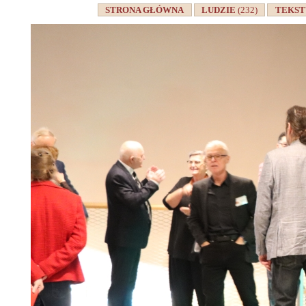
STRONA GŁÓWNA
LUDZIE
(232)
TEKS