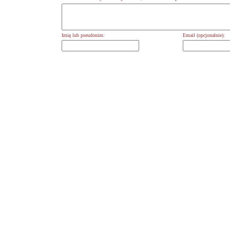
Imię lub pseudonim:
Email (opcjonalnie):