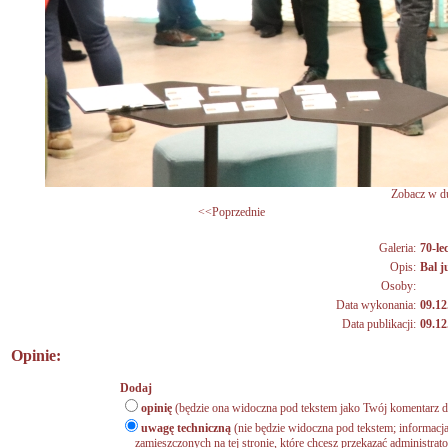
Zobacz w du
<<Poprzednie
Galeria:
70-lec
Opis:
Bal 
Osoby:
Data wykonania:
09.12
Data publikacji:
09.12
Opinie:
Dodaj
opinię
(będzie ona widoczna pod tekstem jako Twój komentarz do
uwagę techniczną
(nie będzie widoczna pod tekstem; informacja
zamieszczonych na tej stronie, które chcesz przekazać administrat