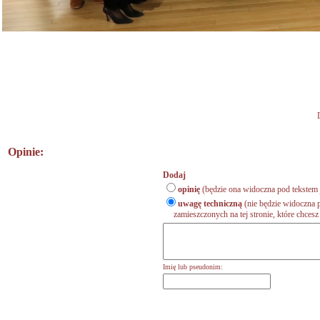
Opinie:
Dodaj
opinię
(będzie ona widoczna pod tekstem 
uwagę techniczną
(nie będzie widoczna p
zamieszczonych na tej stronie, które chcesz 
Imię lub pseudonim: