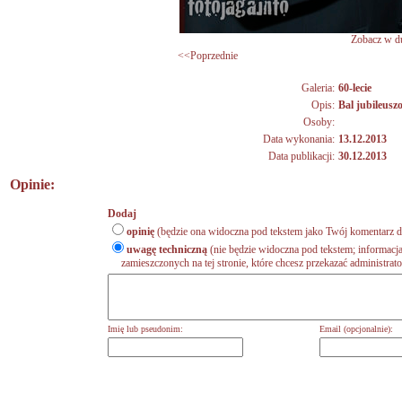
Zobacz w du
<<Poprzednie
Galeria:
60-lecie
Opis:
Bal jubileusz
Osoby:
Data wykonania:
13.12.2013
Data publikacji:
30.12.2013
Opinie:
Dodaj
opinię
(będzie ona widoczna pod tekstem jako Twój komentarz do
uwagę techniczną
(nie będzie widoczna pod tekstem; informacja
zamieszczonych na tej stronie, które chcesz przekazać administrat
Imię lub pseudonim:
Email (opcjonalnie):