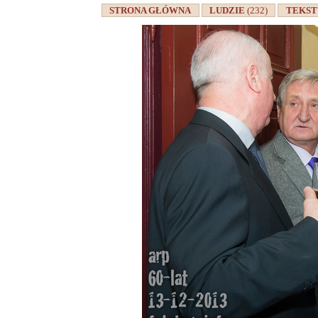
STRONA GŁÓWNA
LUDZIE
(232)
TEKS