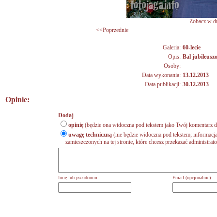
Zobacz w du
<<Poprzednie
Galeria:
60-lecie
Opis:
Bal jubileusz
Osoby:
Data wykonania:
13.12.2013
Data publikacji:
30.12.2013
Opinie:
Dodaj
opinię
(będzie ona widoczna pod tekstem jako Twój komentarz do
uwagę techniczną
(nie będzie widoczna pod tekstem; informacja
zamieszczonych na tej stronie, które chcesz przekazać administrat
Imię lub pseudonim:
Email (opcjonalnie):