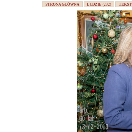
STRONA GŁÓWNA
LUDZIE
(232)
TEKS