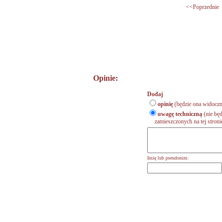
<<Poprzednie
Opinie:
Dodaj
opinię
(będzie ona widoczn
uwagę techniczną
(nie będ
zamieszczonych na tej stronie,
Imię lub pseudonim: