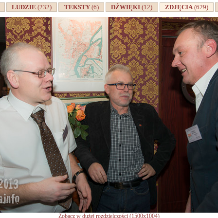
A
LUDZIE
(232)
TEKSTY
(6)
DŹWIĘKI
(12)
ZDJĘCIA
(629)
Zobacz w dużej rozdzielczości (1500x1004)