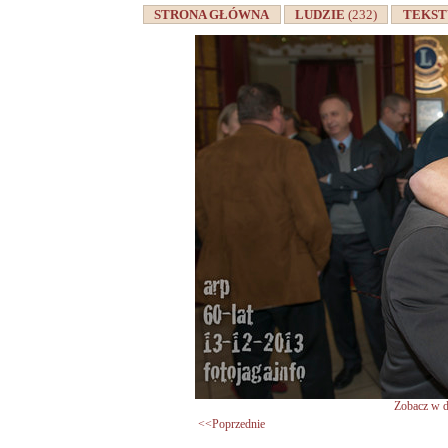
STRONA GŁÓWNA
LUDZIE
(232)
TEKS
Zobacz w d
<<Poprzednie