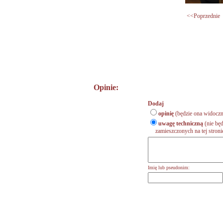
<<Poprzednie
Opinie:
Dodaj
opinię
(będzie ona widoczn
uwagę techniczną
(nie będ
zamieszczonych na tej stronie,
Imię lub pseudonim: