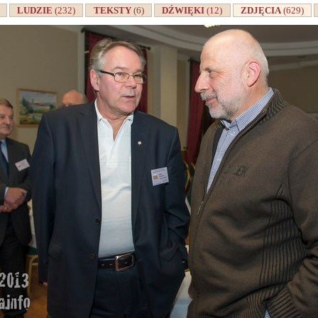
A
LUDZIE
(232)
TEKSTY
(6)
DŹWIĘKI
(12)
ZDJĘCIA
(629)