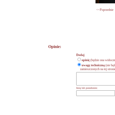
<<Poprzednie
Opinie:
Dodaj
opinię
(będzie ona widoczn
uwagę techniczną
(nie będ
zamieszczonych na tej stronie,
Imię lub pseudonim: