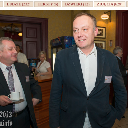
A
LUDZIE
(232)
TEKSTY
(6)
DŹWIĘKI
(12)
ZDJĘCIA
(629)