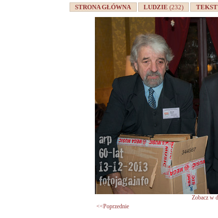
STRONA GŁÓWNA
LUDZIE
(232)
TEKS
Zobacz w d
<<Poprzednie