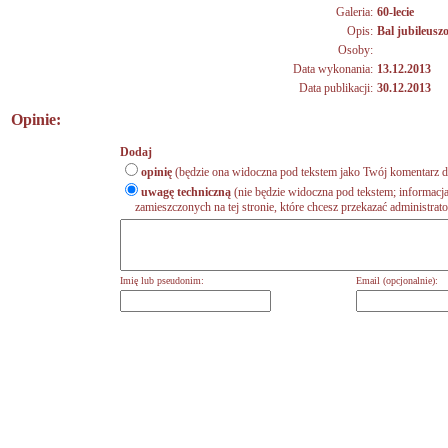
Galeria:
60-lecie
Opis:
Bal jubileusz
Osoby:
Data wykonania:
13.12.2013
Data publikacji:
30.12.2013
Opinie:
Dodaj
opinię
(będzie ona widoczna pod tekstem jako Twój komentarz do
uwagę techniczną
(nie będzie widoczna pod tekstem; informacja
zamieszczonych na tej stronie, które chcesz przekazać administrat
Imię lub pseudonim:
Email (opcjonalnie):