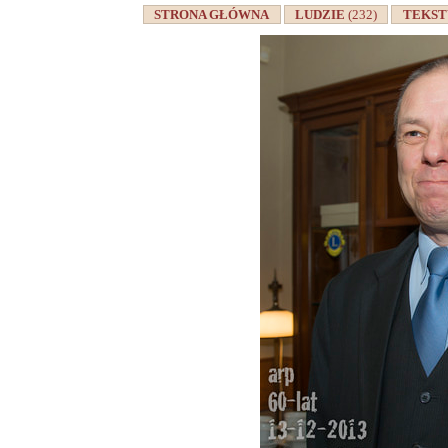
STRONA GŁÓWNA
LUDZIE
(232)
TEKS