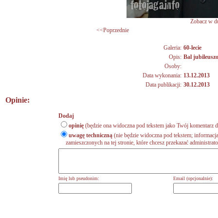
Zobacz w du
<<Poprzednie
Galeria:
60-lecie
Opis:
Bal jubileusz
Osoby:
Data wykonania:
13.12.2013
Data publikacji:
30.12.2013
Opinie:
Dodaj
opinię
(będzie ona widoczna pod tekstem jako Twój komentarz do
uwagę techniczną
(nie będzie widoczna pod tekstem; informacja
zamieszczonych na tej stronie, które chcesz przekazać administrat
Imię lub pseudonim:
Email (opcjonalnie):