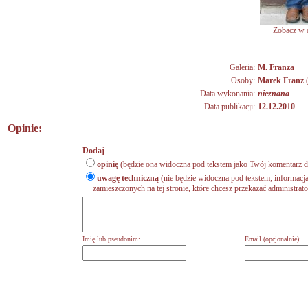
Zobacz w d
Galeria:
M. Franza
Osoby:
Marek Franz
Data wykonania:
nieznana
Data publikacji:
12.12.2010
Opinie:
Dodaj
opinię
(będzie ona widoczna pod tekstem jako Twój komentarz do
uwagę techniczną
(nie będzie widoczna pod tekstem; informacja
zamieszczonych na tej stronie, które chcesz przekazać administrat
Imię lub pseudonim:
Email (opcjonalnie):