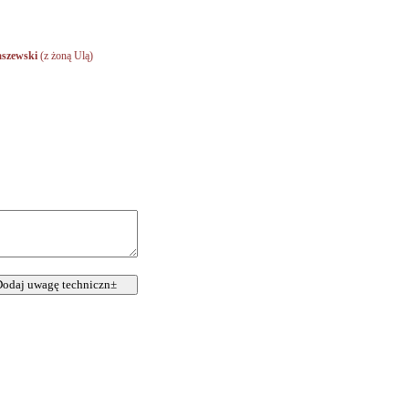
szewski
(z żoną Ulą)