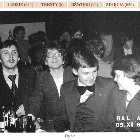
A
LUDZIE
(232)
TEKSTY
(6)
DŹWIĘKI
(12)
ZDJĘCIA
(629)
Opinie