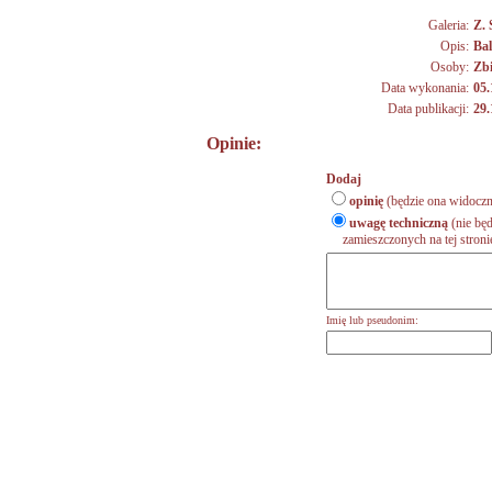
Galeria:
Z.
Opis:
Ba
Osoby:
Zb
Data wykonania:
05.
Data publikacji:
29.
Opinie:
Dodaj
opinię
(będzie ona widoczn
uwagę techniczną
(nie będ
zamieszczonych na tej stronie,
Imię lub pseudonim: