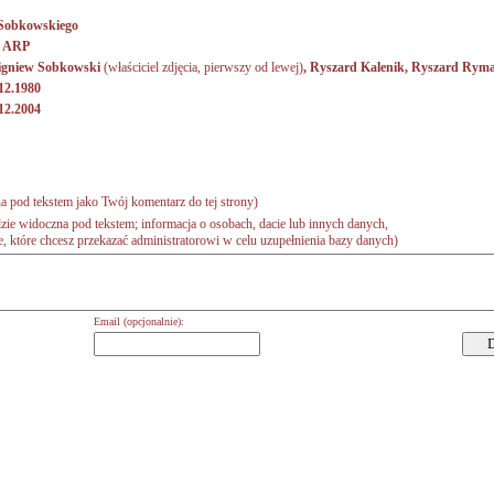
 Sobkowskiego
l ARP
igniew Sobkowski
(właściciel zdjęcia, pierwszy od lewej)
,
Ryszard Kalenik
,
Ryszard Ryma
12.1980
12.2004
a pod tekstem jako Twój komentarz do tej strony)
zie widoczna pod tekstem; informacja o osobach, dacie lub innych danych,
 które chcesz przekazać administratorowi w celu uzupełnienia bazy danych)
Email (opcjonalnie):